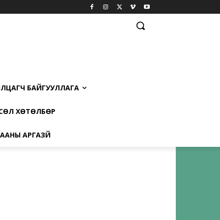
ЛЦАГЧ БАЙГУУЛЛАГА
СӨЛ ХӨТӨЛБӨР
ААНЫ АРГАЗҮЙ