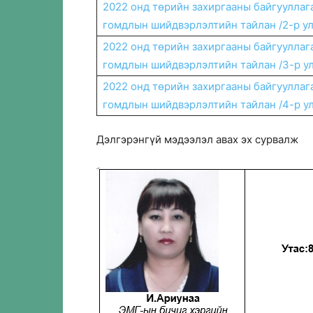
2022 онд төрийн захиргааны байгууллаг
гомдлын шийдвэрлэлтийн тайлан /2-р у
2022 онд төрийн захиргааны байгууллаг
гомдлын шийдвэрлэлтийн тайлан /3-р у
2022 онд төрийн захиргааны байгууллаг
гомдлын шийдвэрлэлтийн тайлан /4-р у
Дэлгэрэнгүй мэдээлэл авах эх сурвалж