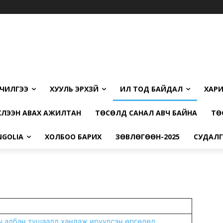
ЛЧИЛГЭЭ
ХУУЛЬ ЭРХЗҮЙ
ИЛ ТОД БАЙДАЛ
ХАРИ
ҮЛЭЭН АВАХ АЖИЛТАН
ТӨСӨЛД САНАЛ АВЧ БАЙНА
ТӨ
NGOLIA
ХОЛБОО БАРИХ
ЗӨВЛӨГӨӨН-2025
СУДАЛГ
ы албан тушаалд хандаж ирүүлсэн өргөдөл