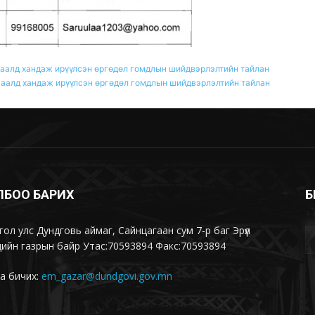
шаалд хандаж ирүүлсэн өргөдөл гомдлын шийдвэрлэлтийн тайлан
шаалд хандаж ирүүлсэн өргөдөл гомдлын шийдвэрлэлтийн тайлан
ЛБОО БАРИХ
Б
ол улс Дундговь аймаг, Сайнцагаан сум 7-р баг Эрүүл
ийн газрын байр Утас:70593894 Факс:70593894
а бичих:
em_gazar@dundgovi.gov.mn