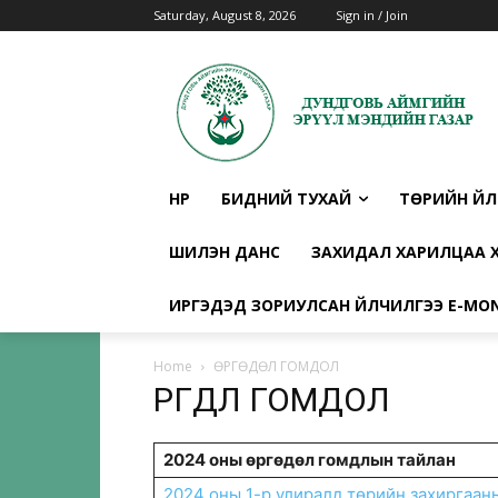
Saturday, August 8, 2026
Sign in / Join
НҮҮР
БИДНИЙ ТУХАЙ
ТӨРИЙН ҮЙ
ШИЛЭН ДАНС
ЗАХИДАЛ ХАРИЛЦАА Х
ИРГЭДЭД ЗОРИУЛСАН ҮЙЛЧИЛГЭЭ E-MO
Home
ӨРГӨДӨЛ ГОМДОЛ
ӨРГӨДӨЛ ГОМДОЛ
2024 оны өргөдөл гомдлын тайлан
2024 оны 1-р улиралд төрийн захиргаан