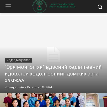
МЭДЭЭ, МЭДЭЭЛЭЛ
“Эрүүл монгол хүн” үндэсний хөдөлгөөний
идэвхтэй хөдөлгөөнийг дэмжих арга
хэмжээ
duemgadmin
-
December 10, 2024