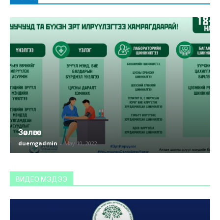
Зөвлөгөө
duemgadmin
-
May 10, 2022
ВИДЕО МЭДЭЭ