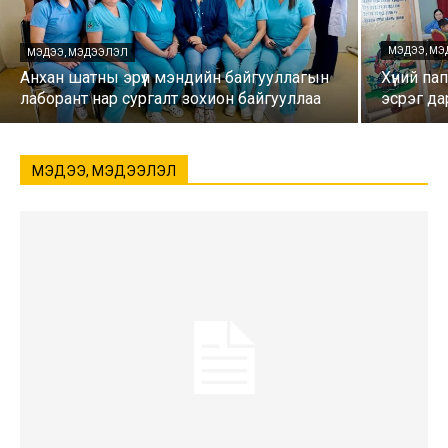
МЭДЭЭ, М
МЭДЭЭ, МЭДЭЭЛЭЛ
Анхан шатны эрүүл мэндийн байгууллагын
Хүний п
лаборант нар сургалт зохион байгууллаа
эсрэг д
МЭДЭЭ, МЭДЭЭЛЭЛ