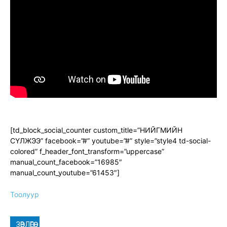
[td_block_social_counter custom_title=”НИЙГМИЙН
СҮЛЖЭЭ” facebook=”#” youtube=”#” style=”style4 td-social-
colored” f_header_font_transform=”uppercase”
manual_count_facebook=”16985″
manual_count_youtube=”61453″]
Тоолуур
ЗӨВЛӨГӨӨ