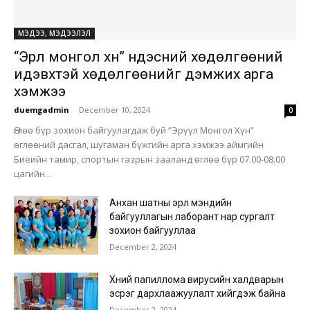
МЭДЭЭ, МЭДЭЭЛЭЛ
“Эрүүл монгол хүн” үндэсний хөдөлгөөний
идэвхтэй хөдөлгөөнийг дэмжих арга
хэмжээ
duemgadmin
-
December 10, 2024
0
Өглөө бүр зохион байгуулагдаж буй “Эрүүл Монгол Хүн”
өглөөний дасгал, шугаман бүжгийн арга хэмжээ аймгийн
Биеийн тамир, спортын газрын зааланд өглөө бүр 07.00-08.00
цагийн...
Анхан шатны эрүүл мэндийн
байгууллагын лаборант нар сургалт
зохион байгууллаа
December 2, 2024
Хүний папиллома вирусийн халдварын
эсрэг дархлаажуулалт хийгдэж байна
December 2, 2024